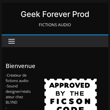
Passer
au
Geek Forever Prod
contenu
FICTIONS AUDIO
Bienvenue
-Créateur de
fictions audio
-Sound
designer/réalis
ateur chez
BLYND
-